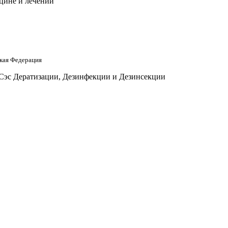
цине и лечении
кая Федерация
 Сэс Дератизации, Дезинфекции и Дезинсекции