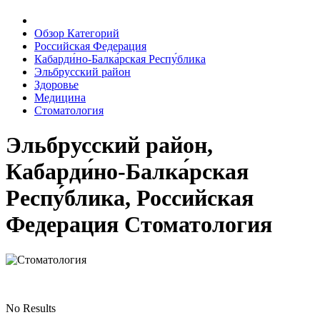
Обзор Категорий
Российская Федерация
Кабарди́но-Балка́рская Респу́блика
Эльбрусский район
Здоровье
Медицина
Стоматология
Эльбрусский район,
Кабарди́но-Балка́рская
Респу́блика, Российская
Федерация Стоматология
No Results