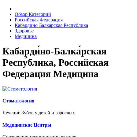
Обзор Категорий
Российская Федерация
Кабарди́но-Балка́рская Респу́блика
Здоровье
Медицина
Кабарди́но-Балка́рская
Респу́блика, Российская
Федерация Медицина
Стоматология
Лечение Зубов у детей и взрослых
Медицинские Центры
Справочник медицинских центров