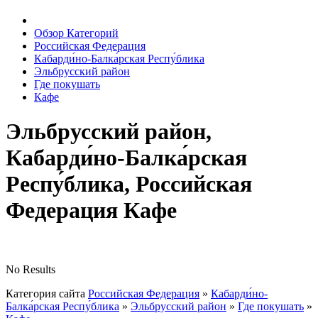
Обзор Категорий
Российская Федерация
Кабарди́но-Балка́рская Респу́блика
Эльбрусский район
Где покушать
Кафе
Эльбрусский район,
Кабарди́но-Балка́рская
Респу́блика, Российская
Федерация Кафе
No Results
Категория сайта
Российская Федерация
»
Кабарди́но-
Балка́рская Респу́блика
»
Эльбрусский район
»
Где покушать
»