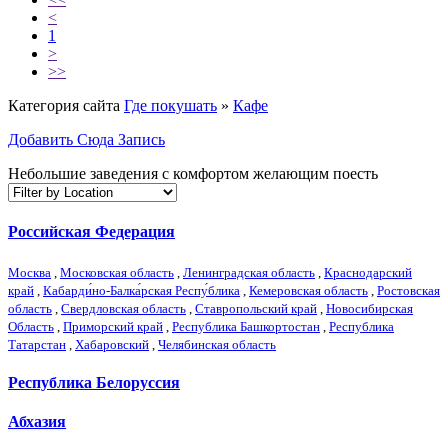
<
1
>
>>
Категория сайта
Где покушать
»
Кафе
Добавить Сюда Запись
Небольшие заведения с комфортом желающим поесть
Российская Федерация
Москва
,
Московская область
,
Ленинградская область
,
Краснодарский
край
,
Кабарди́но-Балка́рская Респу́блика
,
Кемеровская область
,
Ростовская
область
,
Свердловская область
,
Ставропольский край
,
Новосибирская
Область
,
Приморский край
,
Республика Башкортостан
,
Республика
Татарстан
,
Хабаровский
,
Челябинская область
Республика Белоруссия
Абхазия