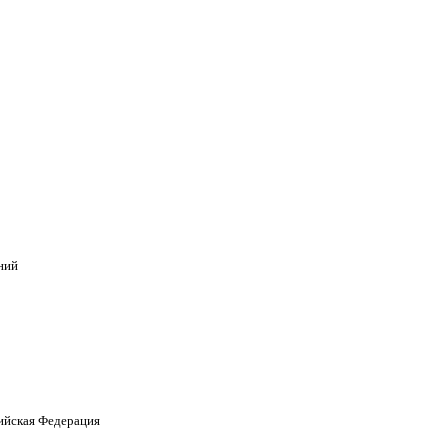
ний
сийская Федерация