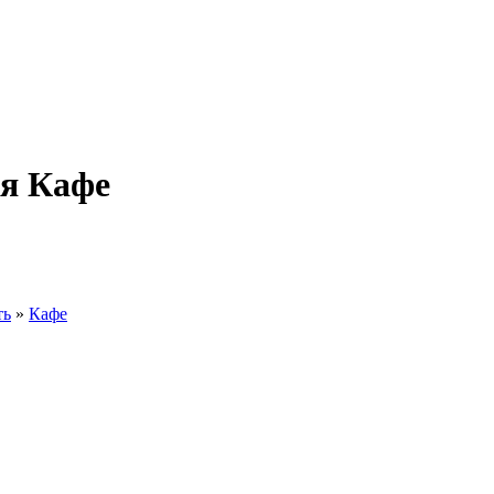
ия Кафе
ть
»
Кафе