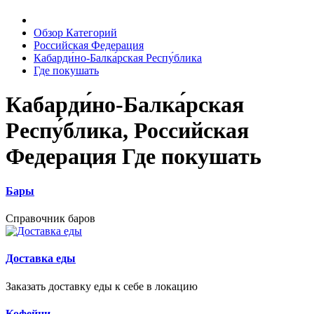
Обзор Категорий
Российская Федерация
Кабарди́но-Балка́рская Респу́блика
Где покушать
Кабарди́но-Балка́рская
Респу́блика, Российская
Федерация Где покушать
Бары
Справочник баров
Доставка еды
Заказать доставку еды к себе в локацию
Кофейни