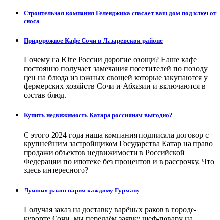
Строительная компания Геленджика спасает ваш дом под ключ от
сноса
Придорожное Кафе Сочи в Лазаревском районе
Почему на Юге России дорогие овощи? Наше кафе
постоянно получает замечания посетителей по поводу
цен на блюда из южных овощей которые закупаются у
фермерских хозяйств Сочи и Абхазии и включаются в
состав блюд.
Купить недвижимость Катара россиянам выгодно?
С этого 2024 года наша компания подписала договор с
крупнейшим застройщиком Государства Катар на право
продажи объектов недвижимости в Российской
Федерации по ипотеке без процентов и в рассрочку. Что
здесь интересного?
Лучших раков варим каждому Гурману
Получая заказ на доставку варёных раков в городе-
курорте Сочи, мы передаём заявку шеф-повару на