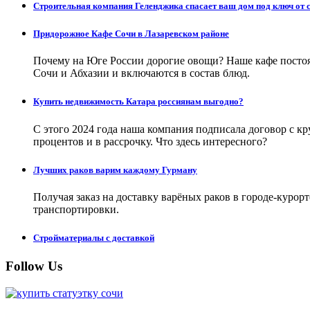
Строительная компания Геленджика спасает ваш дом под ключ от 
Придорожное Кафе Сочи в Лазаревском районе
Почему на Юге России дорогие овощи? Наше кафе постоя
Сочи и Абхазии и включаются в состав блюд.
Купить недвижимость Катара россиянам выгодно?
С этого 2024 года наша компания подписала договор с 
процентов и в рассрочку. Что здесь интересного?
Лучших раков варим каждому Гурману
Получая заказ на доставку варёных раков в городе-куро
транспортировки.
Стройматериалы с доставкой
Follow Us