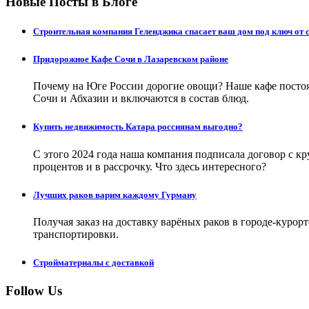
Новые Посты в Блоге
Строительная компания Геленджика спасает ваш дом под ключ от 
Придорожное Кафе Сочи в Лазаревском районе
Почему на Юге России дорогие овощи? Наше кафе постоя
Сочи и Абхазии и включаются в состав блюд.
Купить недвижимость Катара россиянам выгодно?
С этого 2024 года наша компания подписала договор с 
процентов и в рассрочку. Что здесь интересного?
Лучших раков варим каждому Гурману
Получая заказ на доставку варёных раков в городе-куро
транспортировки.
Стройматериалы с доставкой
Follow Us