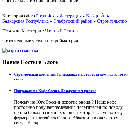
Специальная техника и оборудование
Категория сайта
Российская Федерация
»
Кабарди́но-
Балка́рская Респу́блика
»
Эльбрусский район
»
Строительство
Похожие Категории:
Частный Сектор
Строительные услуги и стройматериалы
Новые Посты в Блоге
Строительная компания Геленджика спасает ваш дом под ключ от
сноса
Придорожное Кафе Сочи в Лазаревском районе
Почему на Юге России дорогие овощи? Наше кафе
постоянно получает замечания посетителей по поводу
цен на блюда из южных овощей которые закупаются у
фермерских хозяйств Сочи и Абхазии и включаются в
состав блюд.