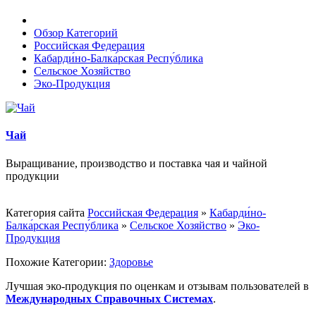
Обзор Категорий
Российская Федерация
Кабарди́но-Балка́рская Респу́блика
Сельское Хозяйство
Эко-Продукция
Чай
Выращивание, производство и поставка чая и чайной
продукции
Категория сайта
Российская Федерация
»
Кабарди́но-
Балка́рская Респу́блика
»
Сельское Хозяйство
»
Эко-
Продукция
Похожие Категории:
Здоровье
Лучшая эко-продукция по оценкам и отзывам пользователей в
Международных Справочных Системах
.