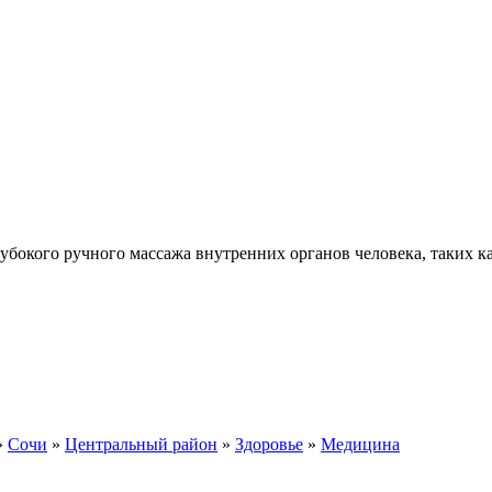
бокого ручного массажа внутренних органов человека, таких ка
»
Сочи
»
Центральный район
»
Здоровье
»
Медицина