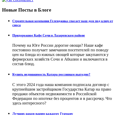
Новые Посты в Блоге
Строительная компания Геленджика спасает ваш дом под ключ от
сноса
Придорожное Кафе Сочи в Лазаревском районе
Почему на Юге России дорогие овощи? Наше кафе
постоянно получает замечания посетителей по поводу
цен на блюда из южных овощей которые закупаются у
фермерских хозяйств Сочи и Абхазии и включаются в
состав блюд.
Купить недвижимость Катара россиянам выгодно?
С этого 2024 года наша компания подписала договор с
крупнейшим застройщиком Государства Катар на право
продажи объектов недвижимости в Российской
Федерации по ипотеке без процентов и в рассрочку. Что
здесь интересного?
Лучших раков варим каждому Гурману