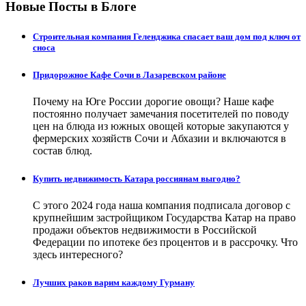
Новые Посты в Блоге
Строительная компания Геленджика спасает ваш дом под ключ от
сноса
Придорожное Кафе Сочи в Лазаревском районе
Почему на Юге России дорогие овощи? Наше кафе
постоянно получает замечания посетителей по поводу
цен на блюда из южных овощей которые закупаются у
фермерских хозяйств Сочи и Абхазии и включаются в
состав блюд.
Купить недвижимость Катара россиянам выгодно?
С этого 2024 года наша компания подписала договор с
крупнейшим застройщиком Государства Катар на право
продажи объектов недвижимости в Российской
Федерации по ипотеке без процентов и в рассрочку. Что
здесь интересного?
Лучших раков варим каждому Гурману