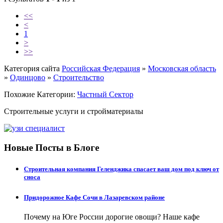
<<
<
1
>
>>
Категория сайта
Российская Федерация
»
Московская область
»
Одинцово
»
Строительство
Похожие Категории:
Частный Сектор
Строительные услуги и стройматериалы
Новые Посты в Блоге
Строительная компания Геленджика спасает ваш дом под ключ от
сноса
Придорожное Кафе Сочи в Лазаревском районе
Почему на Юге России дорогие овощи? Наше кафе