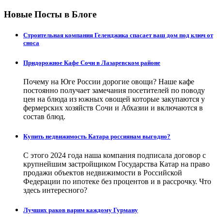
Новые Посты в Блоге
Строительная компания Геленджика спасает ваш дом под ключ от
сноса
Придорожное Кафе Сочи в Лазаревском районе
Почему на Юге России дорогие овощи? Наше кафе
постоянно получает замечания посетителей по поводу
цен на блюда из южных овощей которые закупаются у
фермерских хозяйств Сочи и Абхазии и включаются в
состав блюд.
Купить недвижимость Катара россиянам выгодно?
С этого 2024 года наша компания подписала договор с
крупнейшим застройщиком Государства Катар на право
продажи объектов недвижимости в Российской
Федерации по ипотеке без процентов и в рассрочку. Что
здесь интересного?
Лучших раков варим каждому Гурману