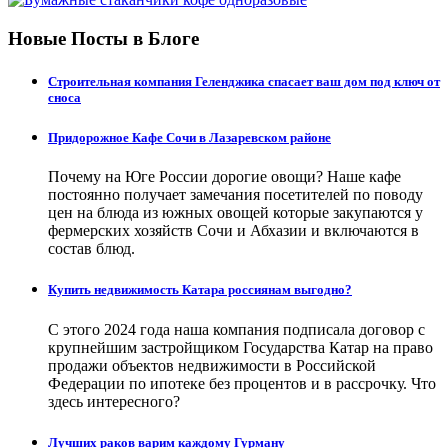
Новые Посты в Блоге
Строительная компания Геленджика спасает ваш дом под ключ от
сноса
Придорожное Кафе Сочи в Лазаревском районе
Почему на Юге России дорогие овощи? Наше кафе
постоянно получает замечания посетителей по поводу
цен на блюда из южных овощей которые закупаются у
фермерских хозяйств Сочи и Абхазии и включаются в
состав блюд.
Купить недвижимость Катара россиянам выгодно?
С этого 2024 года наша компания подписала договор с
крупнейшим застройщиком Государства Катар на право
продажи объектов недвижимости в Российской
Федерации по ипотеке без процентов и в рассрочку. Что
здесь интересного?
Лучших раков варим каждому Гурману