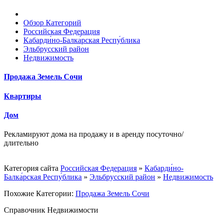
Обзор Категорий
Российская Федерация
Кабарди́но-Балка́рская Респу́блика
Эльбрусский район
Недвижимость
Продажа Земель Сочи
Квартиры
Дом
Рекламируют дома на продажу и в аренду посуточно/
длительно
Категория сайта
Российская Федерация
»
Кабарди́но-
Балка́рская Респу́блика
»
Эльбрусский район
»
Недвижимость
Похожие Категории:
Продажа Земель Сочи
Справочник Недвижимости