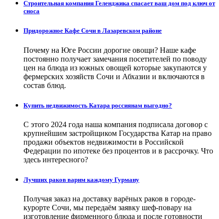
Строительная компания Геленджика спасает ваш дом под ключ от
сноса
Придорожное Кафе Сочи в Лазаревском районе
Почему на Юге России дорогие овощи? Наше кафе
постоянно получает замечания посетителей по поводу
цен на блюда из южных овощей которые закупаются у
фермерских хозяйств Сочи и Абхазии и включаются в
состав блюд.
Купить недвижимость Катара россиянам выгодно?
С этого 2024 года наша компания подписала договор с
крупнейшим застройщиком Государства Катар на право
продажи объектов недвижимости в Российской
Федерации по ипотеке без процентов и в рассрочку. Что
здесь интересного?
Лучших раков варим каждому Гурману
Получая заказ на доставку варёных раков в городе-
курорте Сочи, мы передаём заявку шеф-повару на
изготовление фирменного блюда и после готовности